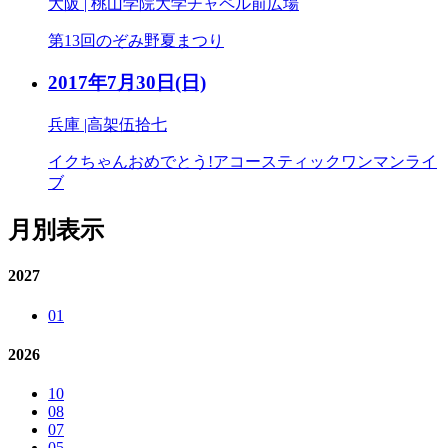
大阪 | 桃山学院大学チャペル前広場
第13回のぞみ野夏まつり
2017年7月30日
(日)
兵庫 |高架伍拾七
イクちゃんおめでとう!アコースティックワンマンライ
ブ
月別表示
2027
01
2026
10
08
07
05