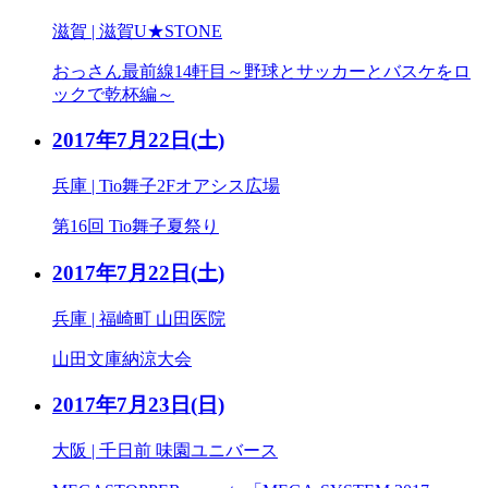
滋賀 | 滋賀U★STONE
おっさん最前線14軒目～野球とサッカーとバスケをロ
ックで乾杯編～
2017年7月22日
(土)
兵庫 | Tio舞子2Fオアシス広場
第16回 Tio舞子夏祭り
2017年7月22日
(土)
兵庫 | 福崎町 山田医院
山田文庫納涼大会
2017年7月23日
(日)
大阪 | 千日前 味園ユニバース