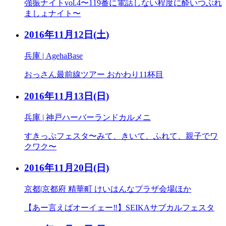
強振ナイトvol.4〜119番に電話しない程度に酔いつぶれ
ましょナイト〜
2016年11月12日
(土)
兵庫 | AgehaBase
おっさん最前線ツアー おかわり11杯目
2016年11月13日
(日)
兵庫 | 神戸ハーバーランドカルメニ
すきっぷフェスタ〜みて、きいて、ふれて、親子でワ
クワク〜
2016年11月20日
(日)
京都|京都府 精華町 けいはんなプラザ会場ほか​
【あー言えばオーイェー‼︎】SEIKAサブカルフェスタ