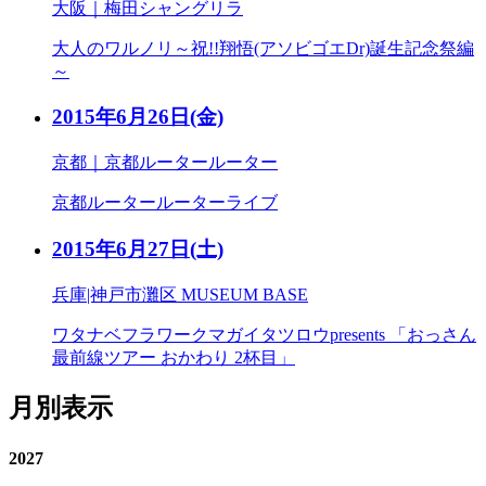
大阪｜梅田シャングリラ
大人のワルノリ～祝!!翔悟(アソビゴエDr)誕生記念祭編
～
2015年6月26日
(金)
京都｜京都ルータールーター
京都ルータールーターライブ
2015年6月27日
(土)
兵庫|神戸市灘区 MUSEUM BASE
ワタナベフラワークマガイタツロウpresents 「おっさん
最前線ツアー おかわり 2杯目」
月別表示
2027