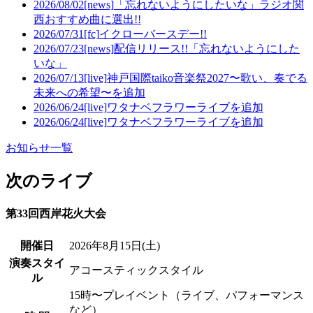
2026/08/02
[news]
「忘れないようにしたいな」ラジオ関
西おすすめ曲に選出!!
2026/07/31
[fc]
イクローバースデー!!
2026/07/23
[news]
配信リリース!!「忘れないようにした
いな」
2026/07/13
[live]
神戸国際taiko音楽祭2027〜歌い、奏でる
未来への希望〜を追加
2026/06/24
[live]
ワタナベフラワーライブを追加
2026/06/24
[live]
ワタナベフラワーライブを追加
お知らせ一覧
次のライブ
第33回西岸花火大会
開催日
2026年8月15日
(土)
演奏スタイ
アコースティックスタイル
ル
15時〜プレイベント（ライブ、パフォーマンス
など）