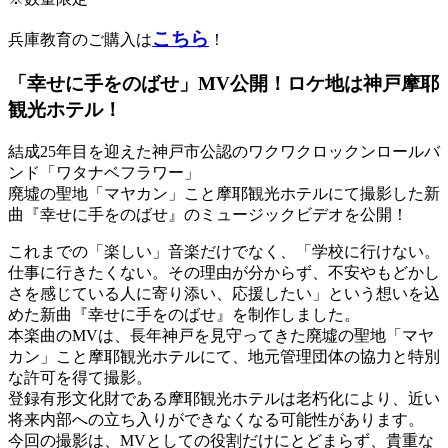
こちら
兵庫教育のご購入は
！
「幸せに手をのばせ」MV公開！ロケ地は神戸摩耶
観光ホテル！
結成25年目を迎えた神戸市公認のワクワクロックンロールバ
ンド「ワタナベフラワー」
廃墟の聖地「マヤカン」こと摩耶観光ホテルにて撮影した新
曲『幸せに手をのばせ』のミュージックビデオを公開！
これまでの「楽しい」音楽だけでなく、「学校に行けない。
仕事に行きたくない。その理由が分からず、不安やもどかし
さを感じている人に寄り添い、応援したい」という想いを込
めた新曲『幸せに手をのばせ』を制作しました。
本楽曲のMVは、長年神戸を見守ってきた廃墟の聖地「マヤ
カン」こと摩耶観光ホテルにて、地元管理団体の協力と特別
な許可を得て撮影。
登録有形文化財である摩耶観光ホテルは老朽化により、近い
将来内部への立ち入りができなくなる可能性があります。
今回の撮影は、MVとしての役割だけにとどまらず、貴重な