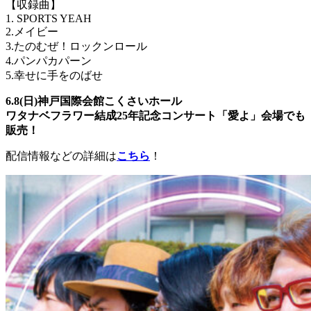
【収録曲】
1. SPORTS YEAH
2.メイビー
3.たのむぜ！ロックンロール
4.パンパカパーン
5.幸せに手をのばせ
6.8(日)神戸国際会館こくさいホール
ワタナベフラワー結成25年記念コンサート「愛よ」会場でも
販売！
配信情報などの詳細は
こちら
！