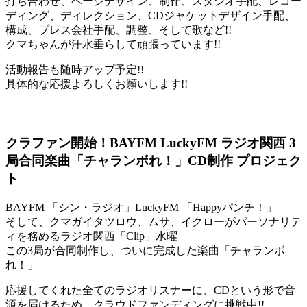
打ち合わせ、ページデザイン、制作、スタジオ手配、レコー
ディング、ディレクション、CDジャケットデザイン手配、
構成、プレス会社手配、調整、そして歌など!!
クマちゃんが汗水垂らして頑張っています!!
活動報告も随時アップ予定!!
具体的な応援よろしくお願いします!!
クラファン開始！BAYFM LuckyFM ラジオ関西 3
局合同楽曲「チャランボれ！」CD制作 プロジェク
ト
BAYFM 「シン・ラジオ」LuckyFM 「Happyパンチ！」
そして、クマガイタツロウ、ムサ、イクローがパーソナリテ
ィを務めるラジオ関西「Clip」水曜
この3局が合同制作し、ついに完成した楽曲「チャランボ
れ！」
応援してくれた全てのラジオリスナーに、CDという形で音
源を届けるため、クラウドファンディングに挑戦中!!