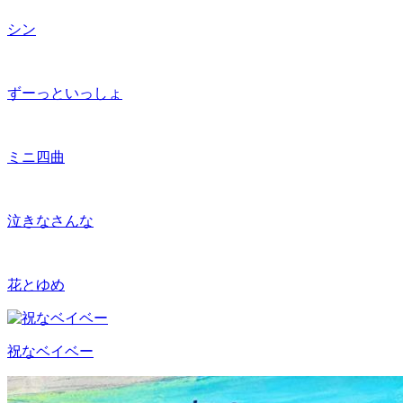
シン
ずーっといっしょ
ミニ四曲
泣きなさんな
花とゆめ
祝なベイベー