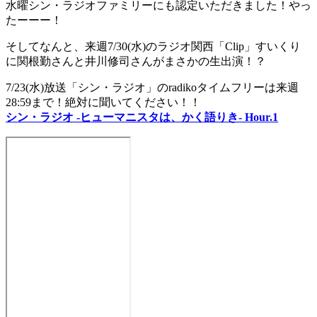
水曜シン・ラジオファミリーにも認定いただきました！やっ
たーーー！
そしてなんと、来週7/30(水)のラジオ関西「Clip」すいくり
に関根勤さんと井川修司さんがまさかの生出演！？
7/23(水)放送「シン・ラジオ」のradikoタイムフリーは来週
28:59まで！絶対に聞いてください！！
シン・ラジオ -ヒューマニスタは、かく語りき- Hour.1