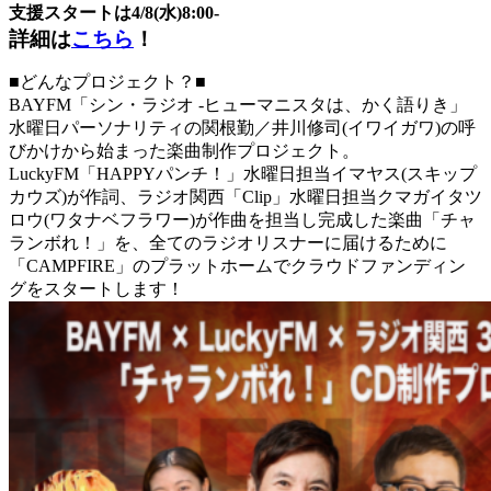
支援スタートは4/8(水)8:00-
詳細は
こちら
！
■どんなプロジェクト？■
BAYFM「シン・ラジオ -ヒューマニスタは、かく語りき」
水曜日パーソナリティの関根勤／井川修司(イワイガワ)の呼
びかけから始まった楽曲制作プロジェクト。
LuckyFM「HAPPYパンチ！」水曜日担当イマヤス(スキップ
カウズ)が作詞、ラジオ関西「Clip」水曜日担当クマガイタツ
ロウ(ワタナベフラワー)が作曲を担当し完成した楽曲「チャ
ランボれ！」を、全てのラジオリスナーに届けるために
「CAMPFIRE」のプラットホームでクラウドファンディン
グをスタートします！