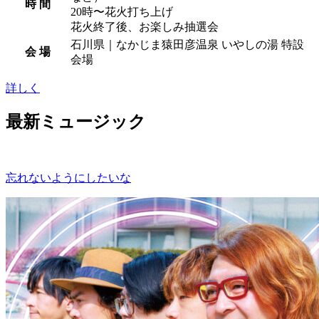
時 間
20時〜花火打ち上げ
花火終了後、お楽しみ抽選会
石川県｜なかじま猿田彦温泉 いやしの湯 特設
会 場
会場
詳しく
最新ミュージック
忘れないようにしたいな