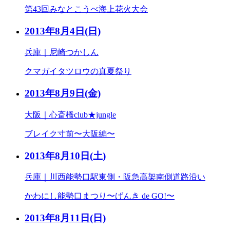
第43回みなとこうべ海上花火大会
2013年8月4日
(日)
兵庫｜尼崎つかしん
クマガイタツロウの真夏祭り
2013年8月9日
(金)
大阪｜心斎橋club★jungle
ブレイク寸前〜大阪編〜
2013年8月10日
(土)
兵庫｜川西能勢口駅東側・阪急高架南側道路沿い
かわにし能勢口まつり〜げんき de GO!〜
2013年8月11日
(日)