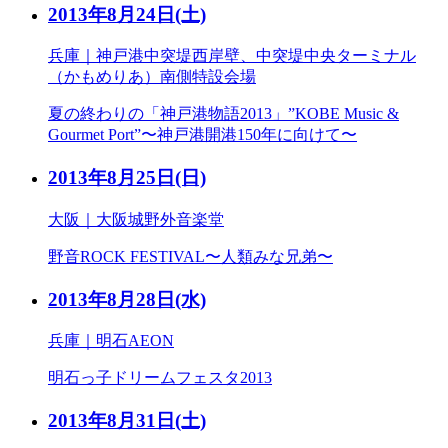
2013年8月24日
(土)
兵庫｜神戸港中突堤西岸壁、中突堤中央ターミナル
（かもめりあ）南側特設会場
夏の終わりの「神戸港物語2013」”KOBE Music &
Gourmet Port”〜神戸港開港150年に向けて〜
2013年8月25日
(日)
大阪｜大阪城野外音楽堂
野音ROCK FESTIVAL〜人類みな兄弟〜
2013年8月28日
(水)
兵庫｜明石AEON
明石っ子ドリームフェスタ2013
2013年8月31日
(土)