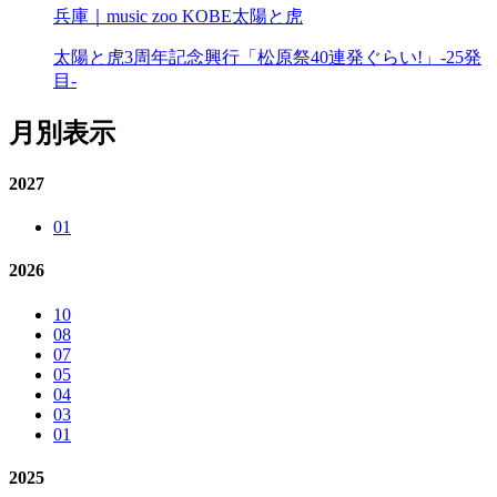
兵庫｜music zoo KOBE太陽と虎
太陽と虎3周年記念興行「松原祭40連発ぐらい!」-25発
目-
月別表示
2027
01
2026
10
08
07
05
04
03
01
2025