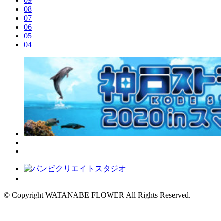
09
08
07
06
05
04
© Copyright WATANABE FLOWER All Rights Reserved.