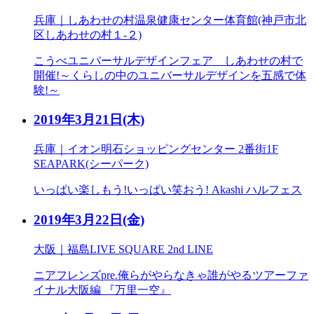
兵庫｜しあわせの村温泉健康センター体育館(神戸市北
区しあわせの村１-２)
こうべユニバーサルデザインフェア しあわせの村で
開催!～くらしの中のユニバーサルデザインを五感で体
験!～
2019年3月21日
(木)
兵庫｜イオン明石ショッピングセンター 2番街1F
SEAPARK(シーパーク)
いっぱい楽しもう!いっぱい笑おう! Akashi ハルフェス
2019年3月22日
(金)
大阪｜福島LIVE SQUARE 2nd LINE
ニアフレンズpre.俺らがやらなきゃ誰がやるツアーファ
イナル大阪編 『万里一空』