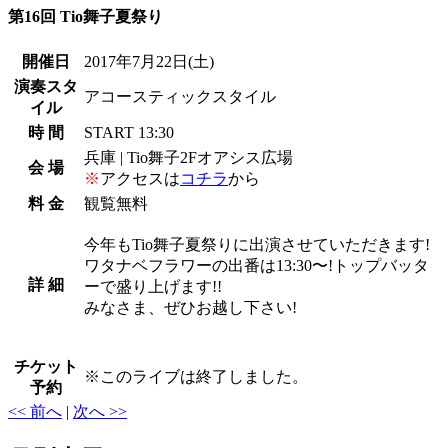
第16回 Tio舞子夏祭り
開催日
2017年7月22日
(土)
演奏スタ
アコースティックスタイル
イル
時 間
START 13:30
兵庫 | Tio舞子2Fオアシス広場
会 場
※
アクセスは
コチラ
から
料 金
観覧無料
今年もTio舞子夏祭りに出演させていただきます!
ワタナベフラワーの出番は13:30〜!トップバッタ
詳 細
ーで盛り上げます!!
みなさま、ぜひお越し下さい!
チケット
※
このライブは終了しました。
予約
<< 前へ
|
次へ >>