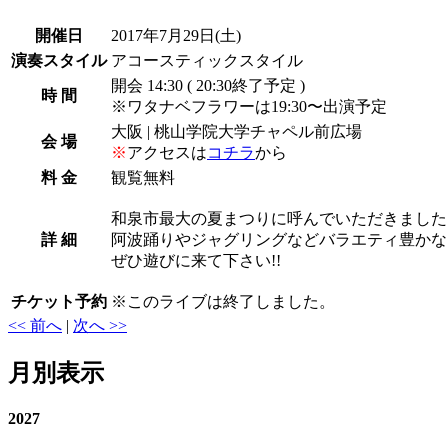
開催日
2017年7月29日
(土)
演奏スタイル
アコースティックスタイル
開会 14:30 ( 20:30終了予定 )
時 間
※ワタナベフラワーは19:30〜出演予定
大阪 | 桃山学院大学チャペル前広場
会 場
※
アクセスは
コチラ
から
料 金
観覧無料
和泉市最大の夏まつりに呼んでいただきました
詳 細
阿波踊りやジャグリングなどバラエティ豊かな
ぜひ遊びに来て下さい!!
チケット予約
※
このライブは終了しました。
<< 前へ
|
次へ >>
月別表示
2027