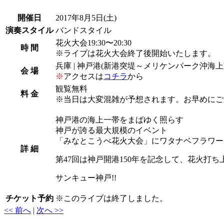
開催日
2017年8月5日
(土)
演奏スタイル
バンドスタイル
花火大会19:30〜20:30
時 間
※ライブは花火大会終了後開始いたします。
兵庫 | 神戸港(新港突堤～メリケンパーク沖海上
会 場
※
アクセスは
コチラ
から
観覧無料
料 金
※当日は大変混雑が予想されます。お早めにご
神戸港の海上一帯をまばゆく照らす
神戸が誇る最大規模のイベント
「みなとこうべ花火大会」にワタナベフラワーが
詳 細
第47回は神戸開港150年を記念して、花火打ち上
サンキュー神戸!!
チケット予約
※
このライブは終了しました。
<< 前へ
|
次へ >>