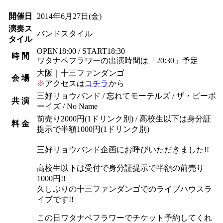
開催日
2014年6月27日
(金)
演奏ス
バンドスタイル
タイル
OPEN18:00 / START18:30
時 間
ワタナベフラワーの出演時間は「20:30」予定
大阪｜十三ファンダンゴ
会 場
※
アクセスは
コチラ
から
三好リョウバンド / 忘れてモーテルズ / ザ・ピーボ
共 演
ーイズ / No Name
前売り2000円(1ドリンク別) / 高校生以下は身分証
料 金
提示で半額1000円(1ドリンク別)
三好リョウバンド企画にお呼びいただきました!!
高校生以下は受付で身分証提示で半額の前売り
1000円!!
久しぶりの十三ファンダンゴでのライブハウスラ
イブです!!
この日ワタナベフラワーでチケット予約してくれ