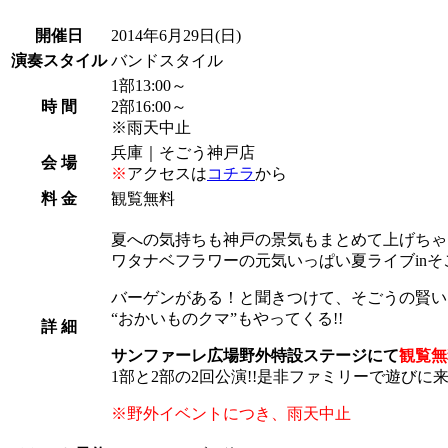
開催日
2014年6月29日
(日)
演奏スタイル
バンドスタイル
1部13:00～
時 間
2部16:00～
※雨天中止
兵庫｜そごう神戸店
会 場
※
アクセスは
コチラ
から
料 金
観覧無料
夏への気持ちも神戸の景気もまとめて上げちゃう
ワタナベフラワーの元気いっぱい夏ライブinそご
バーゲンがある！と聞きつけて、そごうの賢い
“おかいものクマ”もやってくる!!
詳 細
サンファーレ広場野外特設ステージにて
観覧無
1部と2部の2回公演!!是非ファミリーで遊びに来
※野外イベントにつき、雨天中止