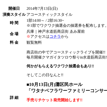
開催日
2014年7月13日
(日)
演奏スタイル
アコースティックスタイル
1部14:00～ / 2部16:30~
時 間
※1部でワクワク抽選会の抽選券を配布します
兵庫｜神戸水道筋商店街 ゑみ屋前
会 場
※
アクセスは
コチラ
から
料 金
観覧無料
商店街の中でアコースティックライブを開催!!
毎月開催クマガイタツロウ祭りin水道筋商店街!
何かがもらえるワクワク抽選会もあり!!
そしてこの日なんと!!
■10月13日(月)
灘区民ホール
「ワタナベフラワーファミリーコンサ
詳 細
手売りチケット発売開始します!!