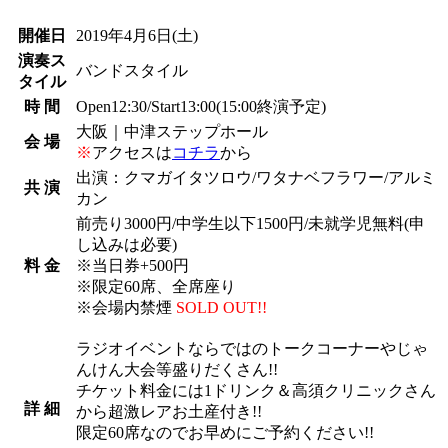
開催日
2019年4月6日
(土)
演奏ス
バンドスタイル
タイル
時 間
Open12:30/Start13:00(15:00終演予定)
大阪｜中津ステップホール
会 場
※
アクセスは
コチラ
から
出演：クマガイタツロウ/ワタナベフラワー/アルミ
共 演
カン
前売り3000円/中学生以下1500円/未就学児無料(申
し込みは必要)
料 金
※当日券+500円
※限定60席、全席座り
※会場内禁煙
SOLD OUT!!
ラジオイベントならではのトークコーナーやじゃ
んけん大会等盛りだくさん!!
チケット料金には1ドリンク＆高須クリニックさん
詳 細
から超激レアお土産付き!!
限定60席なのでお早めにご予約ください!!