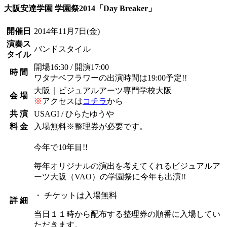
大阪安達学園 学園祭2014「Day Breaker」
開催日
2014年11月7日
(金)
演奏ス
バンドスタイル
タイル
開場16:30 / 開演17:00
時 間
ワタナベフラワーの出演時間は19:00予定!!
大阪｜ビジュアルアーツ専門学校大阪
会 場
※
アクセスは
コチラ
から
共 演
USAGI / ひらたゆうや
料 金
入場無料※整理券が必要です。
今年で10年目!!
毎年オリジナルの演出を考えてくれるビジュアルア
ーツ大阪（VAO）の学園祭に今年も出演!!
・ チケットは入場無料
詳 細
当日１１時から配布する整理券の順番に入場してい
ただきます。