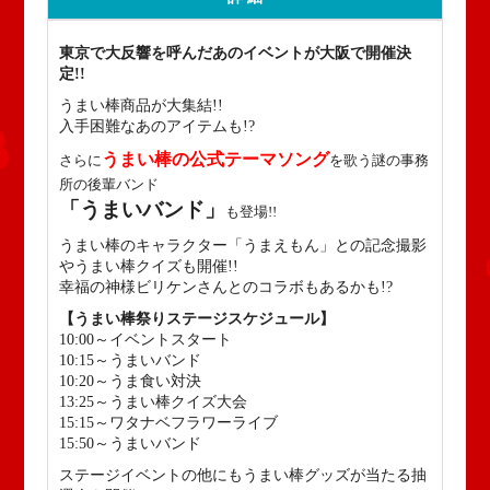
東京で大反響を呼んだあのイベントが大阪で開催決
定!!
うまい棒商品が大集結!!
入手困難なあのアイテムも!?
うまい棒の公式テーマソング
さらに
を歌う謎の事務
所の後輩バンド
「うまいバンド」
も登場!!
うまい棒のキャラクター「うまえもん」との記念撮影
やうまい棒クイズも開催!!
幸福の神様ビリケンさんとのコラボもあるかも!?
【うまい棒祭りステージスケジュール】
10:00～イベントスタート
10:15～うまいバンド
10:20～うま食い対決
13:25～うまい棒クイズ大会
15:15～ワタナベフラワーライブ
15:50～うまいバンド
ステージイベントの他にもうまい棒グッズが当たる抽