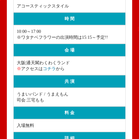
アコースティックスタイル
時 間
10:00～17:00
※ワタナベフラワーの出演時間は15:15～予定!!
会 場
大阪|通天閣わくわくランド
※
アクセスは
コチラ
から
共 演
うまいバンド / うまえもん
司会:三宅もも
料 金
入場無料
詳 細