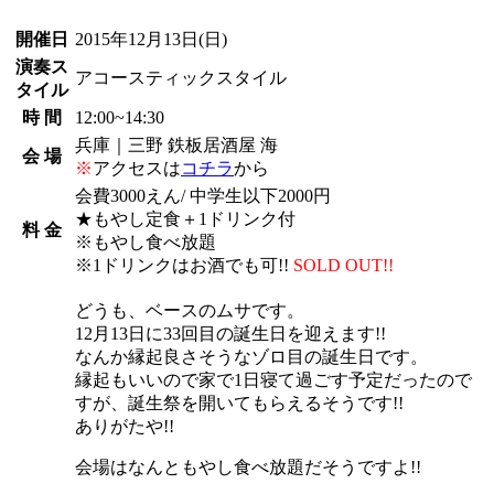
開催日
2015年12月13日
(日)
演奏ス
アコースティックスタイル
タイル
時 間
12:00~14:30
兵庫｜三野 鉄板居酒屋 海
会 場
※
アクセスは
コチラ
から
会費3000えん/ 中学生以下2000円
★もやし定食＋1ドリンク付
料 金
※もやし食べ放題
※1ドリンクはお酒でも可!!
SOLD OUT!!
どうも、ベースのムサです。
12月13日に33回目の誕生日を迎えます!!
なんか縁起良さそうなゾロ目の誕生日です。
縁起もいいので家で1日寝て過ごす予定だったので
すが、誕生祭を開いてもらえるそうです!!
ありがたや!!
会場はなんともやし食べ放題だそうですよ!!