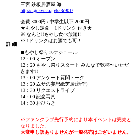
三宮 鉄板居酒屋 海
http://r.gnavi.co.jp/ka3r901/
会費 3000円 / 中学生以下 2000円
★もやし定食 + 1ドリンク 付き★
※ なんと!!もやし食べ放題!!
※ 1ドリンクはお酒でも可!!
詳 細
◼︎もやし祭りスケジュール
12：00 オープン
12：20 もやし祭りスタート みんなで乾杯〜いただ
きます!!
13：00 アンケート質問トーク
13：20 ムサの妄想紙芝居(新作)
13：30 リクエストライブ
14：00 記念写真
14：30 おひらき
※ファンクラブ先行予約により本イベントは完売と
なりました。
大変申し訳ありませんが一般発売はございません。