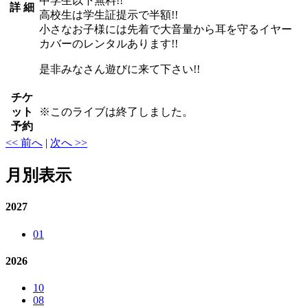
中学生以下無料!!
詳 細
高校生は学生証提示で半額!!
小さなお子様には先着で大音量から耳を守るイヤー
カバーのレンタルあります!!
是非みなさん遊びに来て下さい!!
チケ
ット
※
このライブは終了しました。
予約
<< 前へ
|
次へ >>
月別表示
2027
01
2026
10
08