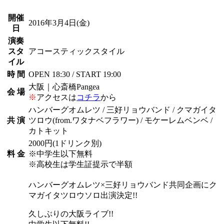
開催
2016年3月4日
(金)
日
演奏
スタ
アコースティックスタイル
イル
時 間
OPEN 18:30 / START 19:00
大阪｜心斎橋Pangea
会 場
※
アクセスは
コチラ
から
ハンバーグオムレツ / 三好リョウバンド / クマガイタ
共 演
ツロウ(from.ワタナベフラワー) / モケーレムベンベ /
カトキット
2000円(1ドリンク別)
料 金
※中学生以下無料
※高校生は学生証提示で半額
ハンバーグオムレツ×三好リョウバンド共同企画にク
マガイタツロウソロ出演決定!!
久しぶりの大阪ライブ!!