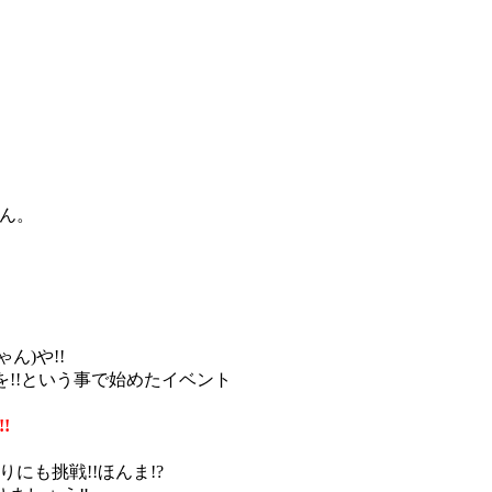
ん。
ん)や!!
を!!という事で始めたイベント
!
にも挑戦!!ほんま!?