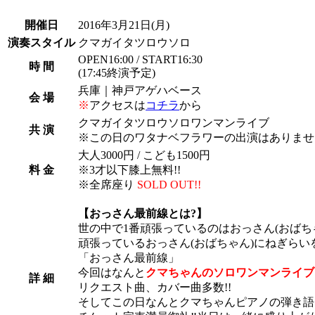
開催日
2016年3月21日
(月)
演奏スタイル
クマガイタツロウソロ
OPEN16:00 / START16:30
時 間
(17:45終演予定)
兵庫｜神戸アゲハベース
会 場
※
アクセスは
コチラ
から
クマガイタツロウソロワンマンライブ
共 演
※この日のワタナベフラワーの出演はありませ
大人3000円 / こども1500円
料 金
※3才以下膝上無料!!
※全席座り
SOLD OUT!!
【おっさん最前線とは?】
世の中で1番頑張っているのはおっさん(おばちゃ
頑張っているおっさん(おばちゃん)にねぎらい
「おっさん最前線」
今回はなんと
クマちゃんのソロワンマンライブ!
詳 細
リクエスト曲、カバー曲多数!!
そしてこの日なんとクマちゃんピアノの弾き語り