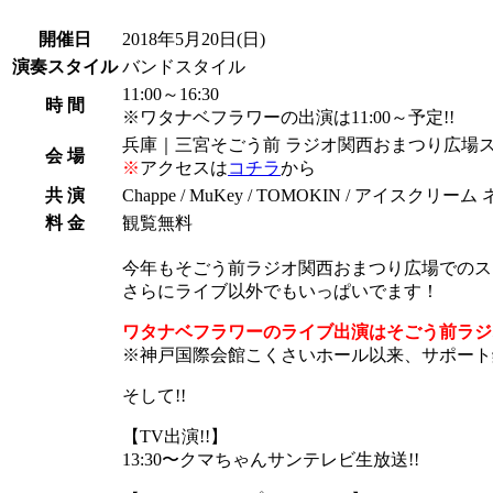
開催日
2018年5月20日
(日)
演奏スタイル
バンドスタイル
11:00～16:30
時 間
※ワタナベフラワーの出演は11:00～予定!!
兵庫｜三宮そごう前 ラジオ関西おまつり広場
会 場
※
アクセスは
コチラ
から
共 演
Chappe / MuKey / TOMOKIN / アイスクリーム 
料 金
観覧無料
今年もそごう前ラジオ関西おまつり広場でのス
さらにライブ以外でもいっぱいでます！
ワタナベフラワーのライブ出演はそごう前ラジオ関
※神戸国際会館こくさいホール以来、サポート
そして!!
【TV出演!!】
‪13:30〜クマちゃんサンテレビ生放送!!