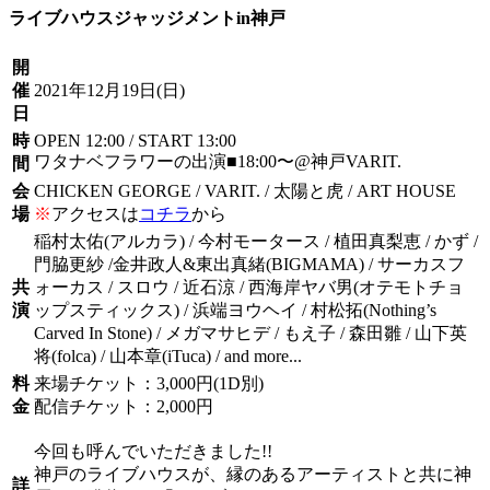
ライブハウスジャッジメントin神戸
開
催
2021年12月19日
(日)
日
時
OPEN 12:00 / START 13:00
ワタナベフラワーの出演■18:00〜@神戸VARIT.
間
会
CHICKEN GEORGE / VARIT. / 太陽と虎 / ART HOUSE
場
※
アクセスは
コチラ
から
稲村太佑(アルカラ) / 今村モータース / 植田真梨恵 / かず /
門脇更紗 /金井政人&東出真緒(BIGMAMA) / サーカスフ
共
ォーカス / スロウ / 近石涼 / 西海岸ヤバ男(オテモトチョ
演
ップスティックス) / 浜端ヨウヘイ / 村松拓(Nothing’s
Carved In Stone) / メガマサヒデ / もえ子 / 森田雛 / 山下英
将(folca) / 山本章(iTuca) / and more...
料
来場チケット：3,000円(1D別)
金
配信チケット：2,000円
今回も呼んでいただきました!!
神戸のライブハウスが、縁のあるアーティストと共に神
詳