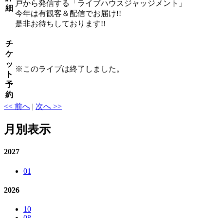
戸から発信する「ライブハウスジャッジメント」
細
今年は有観客＆配信でお届け!!
是非お待ちしております!!
チ
ケ
ッ
※
このライブは終了しました。
ト
予
約
<< 前へ
|
次へ >>
月別表示
2027
01
2026
10
08