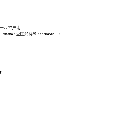
ール神戸南
inana / 全国武将隊 / andmore...!!
!