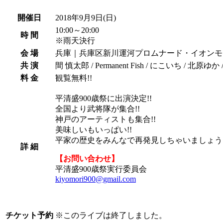
開催日
2018年9月9日
(日)
10:00～20:00
時 間
※雨天決行
会 場
兵庫｜兵庫区新川運河プロムナード・イオンモ
共 演
間 慎太郎 / Permanent Fish / にこいち / 北原ゆか / R
料 金
観覧無料!!
平清盛900歳祭に出演決定!!
全国より武将隊が集合!!
神戸のアーティストも集合!!
美味しいもいっぱい!!
平家の歴史をみんなで再発見しちゃいましょう!
詳 細
【お問い合わせ】
平清盛900歳祭実行委員会
kiyomori900@gmail.com
チケット予約
※
このライブは終了しました。