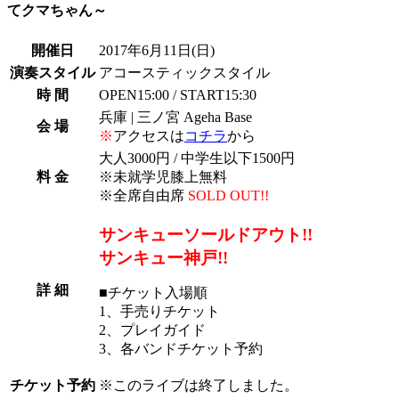
てクマちゃん～
開催日
2017年6月11日
(日)
演奏スタイル
アコースティックスタイル
時 間
OPEN15:00 / START15:30
兵庫 | 三ノ宮 Ageha Base
会 場
※
アクセスは
コチラ
から
大人3000円 / 中学生以下1500円
料 金
※未就学児膝上無料
※全席自由席
SOLD OUT!!
サンキューソールドアウト!!
サンキュー神戸!!
詳 細
■チケット入場順
1、手売りチケット
2、プレイガイド
3、各バンドチケット予約
チケット予約
※
このライブは終了しました。