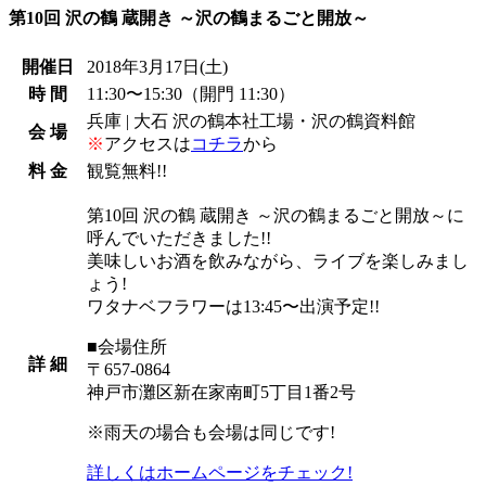
第10回 沢の鶴 蔵開き ～沢の鶴まるごと開放～
開催日
2018年3月17日
(土)
時 間
11:30〜15:30（開門 11:30）
兵庫 | 大石 沢の鶴本社工場・沢の鶴資料館
会 場
※
アクセスは
コチラ
から
料 金
観覧無料!!
第10回 沢の鶴 蔵開き ～沢の鶴まるごと開放～に
呼んでいただきました!!
美味しいお酒を飲みながら、ライブを楽しみまし
ょう!
ワタナベフラワーは13:45〜出演予定!!
■会場住所
詳 細
〒657-0864
神戸市灘区新在家南町5丁目1番2号
※雨天の場合も会場は同じです!
詳しくはホームページをチェック!