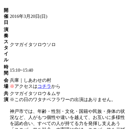
開
催
2016年3月20日
(日)
日
演
奏
ス
クマガイタツロウソロ
タ
イ
ル
時
15:10~15:40
間
会
兵庫｜しあわせの村
場
※
アクセスは
コチラ
から
共
クマガイタツロウ＆ムサ
演
※この日のワタナベフラワーの出演はありません。
神戸市では、年齢・性別・文化・国籍や民族・身体の状
況など、人がもつ個性や違いを越えて、お互いに多様性
を認め合い、すべての人が持てる力を発揮し支えあう