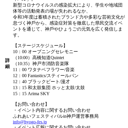
新型コロナウイルスの感染拡⼤により、学⽣や地域団
体等の活動発表の場が失われるなか、
令和3年度は蓄積されたブランド⼒や多彩な芸術⽂化が
息づく神⼾から、感染症対策を徹底した県⺠交流イベ
ントを通じて、神⼾やひょうごの元気を広く発信しま
す。
【ステージスケジュール】
10：00 オープニングセレモニー
（10:00）高橋知道Quintet
詳
（10:35）神戸市消防音楽隊
細
11：00 ワタナベフラワー/音楽
12：00 Fantastics/スティールパン
12：40 ブラックビート/漫才
13：15 和太鼓集団 ホッと太鼓/太鼓
15：15 Arima SKY
【お問い合わせ】
・イベント内容に関するお問い合わせ
ふれあいフェスティバルin神⼾運営事務局
info@hyogo-fes.jp
・イベント広報に関するお問い合わせ