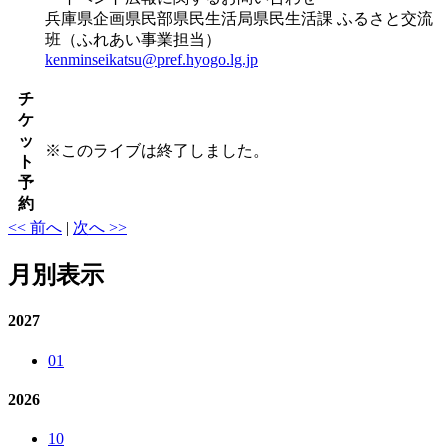
兵庫県企画県⺠部県⺠⽣活局県⺠⽣活課 ふるさと交流
班（ふれあい事業担当）
kenminseikatsu@pref.hyogo.lg.jp
チ
ケ
ッ
※
このライブは終了しました。
ト
予
約
<< 前へ
|
次へ >>
月別表示
2027
01
2026
10