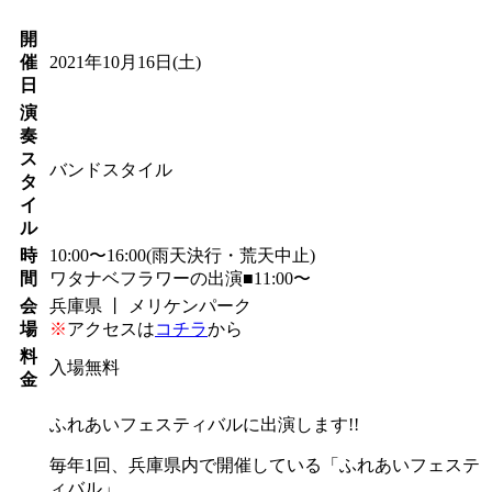
開
催
2021年10月16日
(土)
日
演
奏
ス
バンドスタイル
タ
イ
ル
時
10:00〜16:00(雨天決行・荒天中止)
間
ワタナベフラワーの出演■11:00〜
会
兵庫県 丨 メリケンパーク
場
※
アクセスは
コチラ
から
料
入場無料
金
ふれあいフェスティバルに出演します!!
毎年1回、兵庫県内で開催している「ふれあいフェステ
ィバル」。