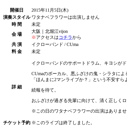
開催日
2015年11月5日
(木)
演奏スタイル
ワタナベフラワーは出演しません
時 間
未定
大阪｜北堀江vijon
会 場
※
アクセスは
コチラ
から
共 演
イクローバンド / CUma
料 金
未定
イクローバンドのサポートドラム、キヨシがド
CUmaのボーカル、悪ふざけの鬼・シラタに
「ほんまに2マンライブか？」という不安すら
詳 細
続報を待て。
おふざけが過ぎる先輩に向けて、清く正しくロ
※この日のワタナベフラワーの出演はありませ
チケット予約
※
このライブは終了しました。