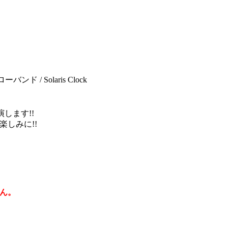
ーバンド / Solaris Clock
します!!
しみに!!
ん。