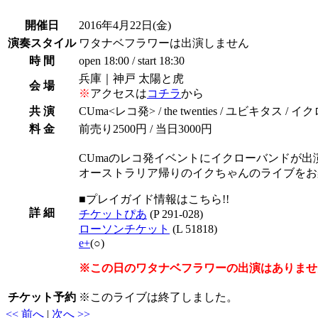
開催日
2016年4月22日
(金)
演奏スタイル
ワタナベフラワーは出演しません
時 間
open 18:00 / start 18:30
兵庫｜神戸 太陽と虎
会 場
※
アクセスは
コチラ
から
共 演
CUma<レコ発> / the twenties / ユビキタス / イクロ
料 金
前売り2500円 / 当日3000円
CUmaのレコ発イベントにイクローバンドが出演
オーストラリア帰りのイクちゃんのライブをお楽
■プレイガイド情報はこちら!!
詳 細
チケットぴあ
(P 291-028)
ローソンチケット
(L 51818)
e+
(○)
※この日のワタナベフラワーの出演はありませ
チケット予約
※
このライブは終了しました。
<< 前へ
|
次へ >>