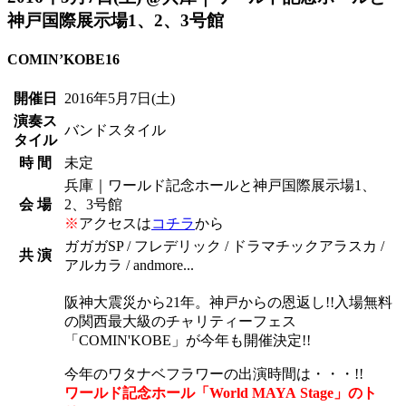
神戸国際展示場1、2、3号館
COMIN’KOBE16
開催日
2016年5月7日
(土)
演奏ス
バンドスタイル
タイル
時 間
未定
兵庫｜ワールド記念ホールと神戸国際展示場1、
会 場
2、3号館
※
アクセスは
コチラ
から
ガガガSP / フレデリック / ドラマチックアラスカ /
共 演
アルカラ / andmore...
阪神大震災から21年。神戸からの恩返し!!入場無料
の関西最大級のチャリティーフェス
「COMIN'KOBE」が今年も開催決定!!
今年のワタナベフラワーの出演時間は・・・!!
ワールド記念ホール「World MAYA Stage」のト