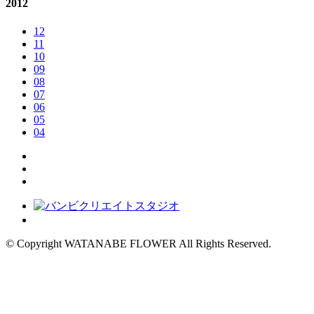
2012
12
11
10
09
08
07
06
05
04
© Copyright WATANABE FLOWER All Rights Reserved.