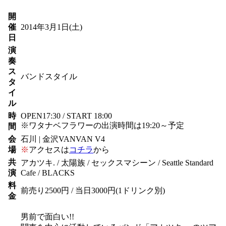
開
催
2014年3月1日
(土)
日
演
奏
ス
バンドスタイル
タ
イ
ル
時
OPEN17:30 / START 18:00
※ワタナベフラワーの出演時間は19:20～予定
間
会
石川 | 金沢VANVAN V4
場
※
アクセスは
コチラ
から
共
アカツキ. / 太陽族 / セックスマシーン / Seattle Standard
演
Cafe / BLACKS
料
前売り2500円 / 当日3000円(1ドリンク別)
金
男前で面白い!!