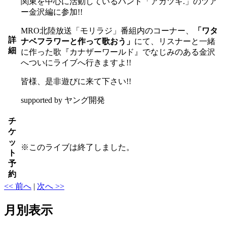
関東を中心に活動しているバンド「アカツキ.」のツア
ー金沢編に参加!!
MRO北陸放送「モリラジ」番組内のコーナー、
「ワタ
詳
ナベフラワーと作って歌おう」
にて、リスナーと一緒
細
に作った歌『カナザーワールド』でなじみのある金沢
へついにライブへ行きますよ!!
皆様、是非遊びに来て下さい!!
supported by ヤング開発
チ
ケ
ッ
※
このライブは終了しました。
ト
予
約
<< 前へ
|
次へ >>
月別表示