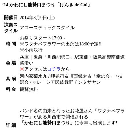
’14 かわにし能勢口まつり「げんき de Go!」
開催日
2014年8月9日
(土)
演奏ス
アコースティックスタイル
タイル
お祭りスタート17:00～
時 間
※ワタナベフラワーの出演は18:00予定!!
※小雨決行
兵庫｜阪急「川西能勢口」駅東側・阪急高架南側道
会 場
路沿い
※
アクセスは
コチラ
から
河内家菊水丸 / 岬晃司＆川西銭太古「幸の会」 / 抽
共 演
選会 / マレーシア民族舞踊チンタサヤン
料 金
観覧無料
バンド名の由来となったお花屋さん「ワタナベフラ
ワー」がある川西市で開催される
「かわにし能勢口まつり」
に今年も出演します!!
詳 細