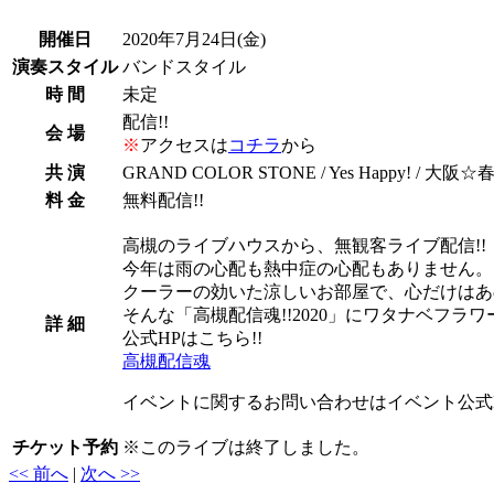
開催日
2020年7月24日
(金)
演奏スタイル
バンドスタイル
時 間
未定
配信!!
会 場
※
アクセスは
コチラ
から
共 演
GRAND COLOR STONE / Yes Happy! 
料 金
無料配信!!
高槻のライブハウスから、無観客ライブ配信!!
今年は雨の心配も熱中症の心配もありません。
クーラーの効いた涼しいお部屋で、心だけはあ
そんな「高槻配信魂!!2020」にワタナベフラワ
詳 細
公式HPはこちら!!
高槻配信魂
イベントに関するお問い合わせはイベント公式
チケット予約
※
このライブは終了しました。
<< 前へ
|
次へ >>