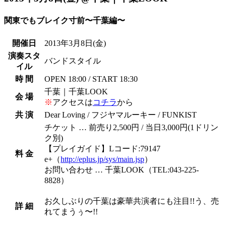
関東でもブレイク寸前〜千葉編〜
開催日
2013年3月8日
(金)
演奏スタ
バンドスタイル
イル
時 間
OPEN 18:00 / START 18:30
千葉｜千葉LOOK
会 場
※
アクセスは
コチラ
から
共 演
Dear Loving / フジヤマルーキー / FUNKIST
チケット … 前売り2,500円 / 当日3,000円(1ドリン
ク別)
【プレイガイド】Lコード:79147
料 金
e+（
http://eplus.jp/sys/main.jsp
）
お問い合わせ … 千葉LOOK（TEL:043-225-
8828）
お久しぶりの千葉は豪華共演者にも注目!!う、売
詳 細
れてまうぅ〜!!