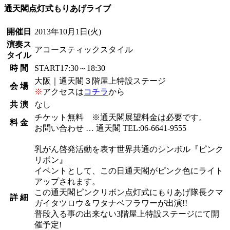
通天閣点灯式もりあげライブ
開催日
2013年10月1日
(火)
演奏ス
アコースティックスタイル
タイル
時 間
START17:30～18:30
大阪｜通天閣３階屋上特設ステージ
会 場
※
アクセスは
コチラ
から
共 演
なし
チケット無料 ※通天閣展望料金は必要です。
料 金
お問い合わせ … 通天閣 TEL:06-6641-9555
乳がん啓発活動を表す世界共通のシンボル『ピンク
リボン』
イベントとして、この日通天閣がピンク色にライト
アップされます。
この通天閣ピンクリボン点灯式にもりあげ隊長クマ
詳 細
ガイタツロウ＆ワタナベフラワーが出演!!
普段入る事の出来ない3階屋上特設ステージにて開
催予定!