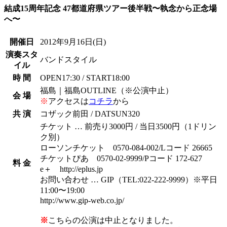
結成15周年記念 47都道府県ツアー後半戦〜執念から正念場
へ〜
開催日
2012年9月16日
(日)
演奏スタ
バンドスタイル
イル
時 間
OPEN17:30 / START18:00
福島｜福島OUTLINE（※公演中止）
会 場
※
アクセスは
コチラ
から
共 演
コザック前田 / DATSUN320
チケット … 前売り3000円 / 当日3500円（1ドリン
ク別）
ローソンチケット 0570-084-002/Lコード 26665
チケットぴあ 0570-02-9999/Pコード 172-627
料 金
e＋ http://eplus.jp
お問い合わせ … GIP（TEL:022-222-9999）※平日
11:00〜19:00
http://www.gip-web.co.jp/
※
こちらの公演は中止となりました。