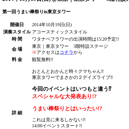
第一回うまい棒祭りin東京タワー
開催日
2014年10月19日
(日)
演奏スタイル
アコースティックスタイル
時 間
ワタナベフラワーの出演時間は15:20予定!!
東京｜東京タワー 3階特設ステージ
会 場
※
アクセスは
コチラ
から
料 金
観覧無料!!
おとんとおかんと時々クマちゃん‼︎
東京タワーでまさかの２デイズライブ‼︎
今回のイベントはいつもと違う⁉︎
スペシャルな大発表あり!?
うまい棒祭りとはいったい!?
詳 細
これは見に来るしかない!!
14:00イベントスタート!!