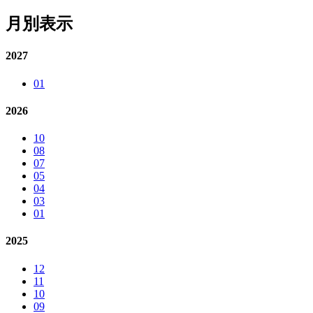
月別表示
2027
01
2026
10
08
07
05
04
03
01
2025
12
11
10
09