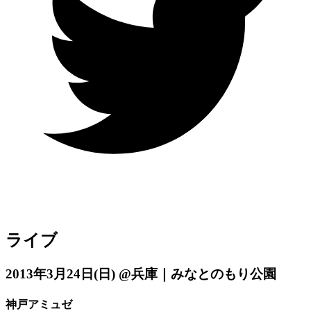
ライブ
2013年3月24日
(日)
@兵庫｜みなとのもり公園
神戸アミュゼ