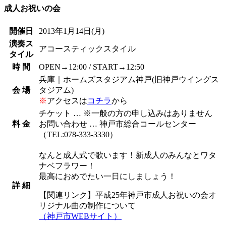
成人お祝いの会
開催日
2013年1月14日
(月)
演奏ス
アコースティックスタイル
タイル
時 間
OPEN→12:00 / START→12:50
兵庫｜ホームズスタジアム神戸(旧神戸ウイングス
会 場
タジアム)
※
アクセスは
コチラ
から
チケット … ※一般の方の申し込みはありません
料 金
お問い合わせ … 神戸市総合コールセンター
（TEL:078-333-3330）
なんと成人式で歌います！新成人のみんなとワタ
ナベフラワー！
最高におめでたい一日にしましょう！
詳 細
【関連リンク】平成25年神戸市成人お祝いの会オ
リジナル曲の制作について
（神戸市WEBサイト）