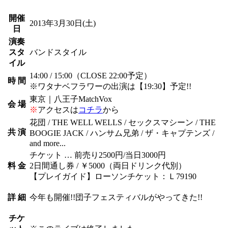
開催
2013年3月30日
(土)
日
演奏
スタ
バンドスタイル
イル
14:00 / 15:00（CLOSE 22:00予定）
時 間
※ワタナベフラワーの出演は【19:30】予定!!
東京｜八王子MatchVox
会 場
※
アクセスは
コチラ
から
花団 / THE WELL WELLS / セックスマシーン / THE
共 演
BOOGIE JACK / ハンサム兄弟 / ザ・キャプテンズ /
and more...
チケット … 前売り2500円/当日3000円
料 金
2日間通し券 / ￥5000（両日ドリンク代別）
【プレイガイド】ローソンチケット：Ｌ79190
詳 細
今年も開催!!団子フェスティバルがやってきた!!
チケ