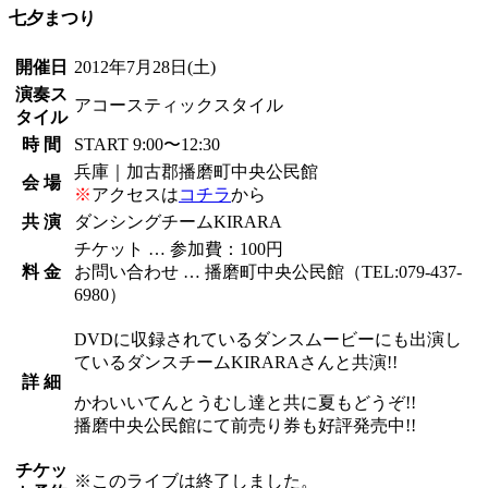
七夕まつり
開催日
2012年7月28日
(土)
演奏ス
アコースティックスタイル
タイル
時 間
START 9:00〜12:30
兵庫｜加古郡播磨町中央公民館
会 場
※
アクセスは
コチラ
から
共 演
ダンシングチームKIRARA
チケット … 参加費：100円
料 金
お問い合わせ … 播磨町中央公民館（TEL:079-437-
6980）
DVDに収録されているダンスムービーにも出演し
ているダンスチームKIRARAさんと共演!!
詳 細
かわいいてんとうむし達と共に夏もどうぞ!!
播磨中央公民館にて前売り券も好評発売中!!
チケッ
※
このライブは終了しました。