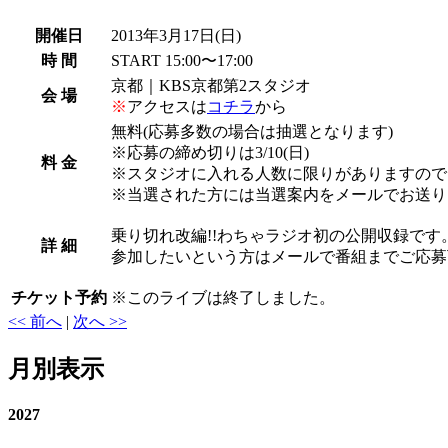
開催日
2013年3月17日
(日)
時 間
START 15:00〜17:00
京都｜KBS京都第2スタジオ
会 場
※
アクセスは
コチラ
から
無料(応募多数の場合は抽選となります)
※応募の締め切りは3/10(日)
料 金
※スタジオに入れる人数に限りがありますので
※当選された方には当選案内をメールでお送
乗り切れ改編!!わちゃラジオ初の公開収録です
詳 細
参加したいという方はメールで番組までご応募
チケット予約
※
このライブは終了しました。
<< 前へ
|
次へ >>
月別表示
2027