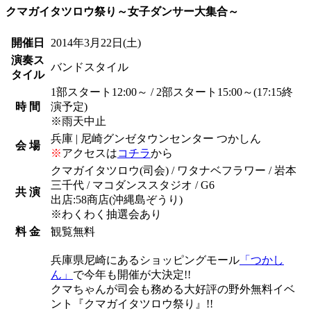
クマガイタツロウ祭り～女子ダンサー大集合～
開催日
2014年3月22日
(土)
演奏ス
バンドスタイル
タイル
1部スタート12:00～ / 2部スタート15:00～(17:15終
時 間
演予定)
※雨天中止
兵庫 | 尼崎グンゼタウンセンター つかしん
会 場
※
アクセスは
コチラ
から
クマガイタツロウ(司会) / ワタナベフラワー / 岩本
三千代 / マコダンススタジオ / G6
共 演
出店:58商店(沖縄島ぞうり)
※わくわく抽選会あり
料 金
観覧無料
兵庫県尼崎にあるショッピングモール
「つかし
ん」
で今年も開催が大決定!!
クマちゃんが司会も務める大好評の野外無料イベ
ント『クマガイタツロウ祭り』!!