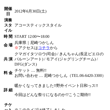
開催
2012年6月30日
(土)
日
演奏
スタ
アコースティックスタイル
イル
時 間
START 12:00〜18:00
兵庫県｜尼崎つかしん
会 場
※
アクセスは
コチラ
から
クマガイタツロウ(司会) / きんちゃん(長足ピエロの
共 演
バルーンアート) / モアイ(ジャグリングチーム) /
DFG(ダンス)
チケット … 無料!!
料 金
お問い合わせ … 尼崎つかしん（TEL:06-6420-3300）
暖かくなってきました!!野外イベント日和っス!!
詳 細
今回はどんな祭りになるのか!?こうご期待!!
チケ
ット
※
このライブは終了しました。