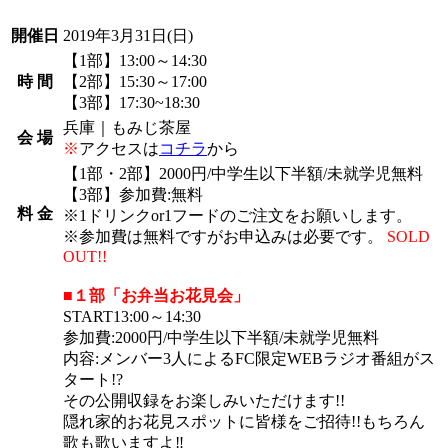
開催日
2019年3月31日
(日)
【1部】13:00～14:30
時 間
【2部】15:30～17:00
【3部】17:30~18:30
兵庫｜もみじ茶屋
会 場
※
アクセスは
コチラ
から
【1部・2部】2000円/中学生以下半額/未就学児無料
【3部】参加費:無料
料 金
※1ドリンクor1フードのご注文をお願いします。
※参加費は無料ですがお申込みは必要です。
SOLD
OUT!!
■１部「お弁当お花見会」
START13:00～14:30
参加費:2000円/中学生以下半額/未就学児無料
内容:メンバー3人によるFC限定WEBラジオ番組がス
タート!?
その公開収録をお楽しみいただけます!!
隠れ家的お花見スポットに皆様をご招待!!もちろん
歌も歌いますよ‼