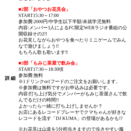
■2部「おやつお花見会」
START15:30～17:00
参加費:2000円/中学生以下半額/未就学児無料
内容:メンバー3人によるFC限定WEBラジオ番組の公
開収録その2!!
お花見しながらおやつを食べたりミニゲームでみん
なで遊びましょう!!
もちろん歌も歌います‼
■3部「もみじ茶屋で飲み会」
START17:30～18:30頃
参加費:無料
詳 細
※1ドリンクor1フードのご注文をお願いします。
※参加費は無料ですがお申込みは必要です。
内容:打ち上げ気分でメンバーがもみじ茶屋さんで飲
んでるだけの時間!!
よかったら一緒に打ち上げしませんか？
お店にあるレコードプレーヤでクマちゃんが好きな
レコードを流す「DJ KUMA」の登場があるかも!?
※お花見は山道を5分程歩きますので歩きやすい服