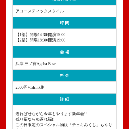
アコースティックスタイル
時 間
【1部】開場14:30/開演15:00
【2部】開場18:30/開演19:00
会 場
兵庫|三ノ宮Ageha Base
料 金
2500円+1drink別
詳 細
遅ればせながら今年もやります新年会!!
残り福ならぬ遅れ福!!
この日限定のスペシャル物販「チェキみくじ」もやり