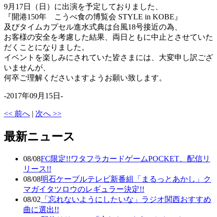
9月17日（日）に出演を予定しておりました、
『開港150年 こうべ食の博覧会 STYLE in KOBE』
及びタイムカプセル進水式典は台風18号接近の為、
お客様の安全を考慮した結果、両日ともに中止とさせていた
だくことになりました。
イベントを楽しみにされていた皆さまには、大変申し訳ござ
いませんが、
何卒ご理解くださいますようお願い致します。
-2017年09月15日-
<< 前へ
|
次へ >>
最新ニュース
08/08
FC限定!!ワタフラカードゲームPOCKET、配信リ
リース!!
08/08
明石ケーブルテレビ新番組「まるっとあかし」ク
マガイタツロウのレギュラー決定!!
08/02
「忘れないようにしたいな」ラジオ関西おすすめ
曲に選出!!