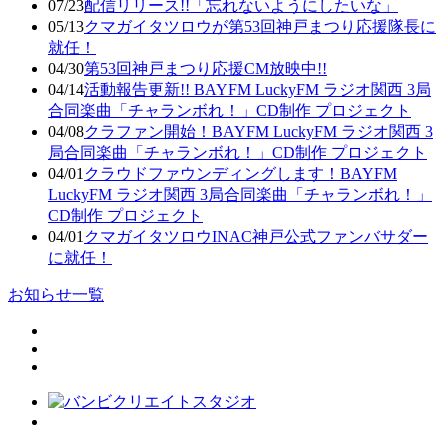
07/23
配信リリース!!「忘れないようにしたいな」
05/13
クマガイタツロウが第53回神戸まつり応援隊長に
就任！
04/30
第53回神戸まつり応援CM放映中!!
04/14
活動報告更新!! BAYFM LuckyFM ラジオ関西 3局
合同楽曲「チャランボれ！」CD制作 プロジェクト
04/08
クラファン開始！BAYFM LuckyFM ラジオ関西 3
局合同楽曲「チャランボれ！」CD制作 プロジェクト
04/01
クラウドファウンディングします！BAYFM
LuckyFM ラジオ関西 3局合同楽曲「チャランボれ！」
CD制作 プロジェクト
04/01
クマガイタツロウINAC神戸公式ファンバサダー
に就任！
お知らせ一覧