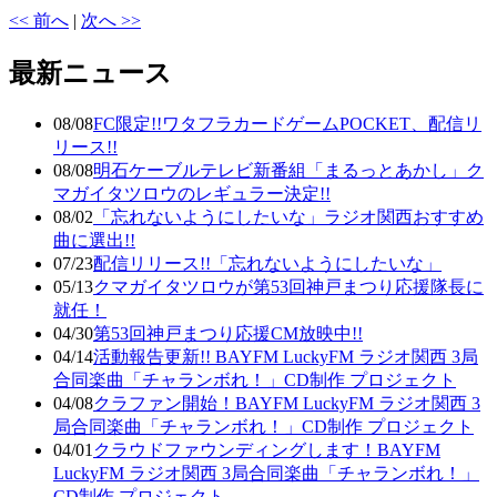
<< 前へ
|
次へ >>
最新ニュース
08/08
FC限定!!ワタフラカードゲームPOCKET、配信リ
リース!!
08/08
明石ケーブルテレビ新番組「まるっとあかし」ク
マガイタツロウのレギュラー決定!!
08/02
「忘れないようにしたいな」ラジオ関西おすすめ
曲に選出!!
07/23
配信リリース!!「忘れないようにしたいな」
05/13
クマガイタツロウが第53回神戸まつり応援隊長に
就任！
04/30
第53回神戸まつり応援CM放映中!!
04/14
活動報告更新!! BAYFM LuckyFM ラジオ関西 3局
合同楽曲「チャランボれ！」CD制作 プロジェクト
04/08
クラファン開始！BAYFM LuckyFM ラジオ関西 3
局合同楽曲「チャランボれ！」CD制作 プロジェクト
04/01
クラウドファウンディングします！BAYFM
LuckyFM ラジオ関西 3局合同楽曲「チャランボれ！」
CD制作 プロジェクト