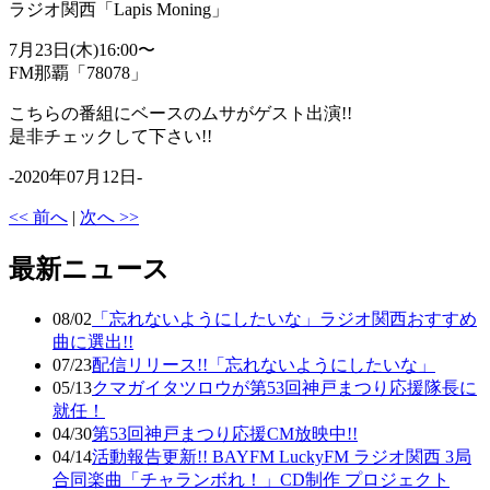
ラジオ関西「Lapis Moning」
7月23日(木)16:00〜
FM那覇「78078」
こちらの番組にベースのムサがゲスト出演!!
是非チェックして下さい!!
-2020年07月12日-
<< 前へ
|
次へ >>
最新ニュース
08/02
「忘れないようにしたいな」ラジオ関西おすすめ
曲に選出!!
07/23
配信リリース!!「忘れないようにしたいな」
05/13
クマガイタツロウが第53回神戸まつり応援隊長に
就任！
04/30
第53回神戸まつり応援CM放映中!!
04/14
活動報告更新!! BAYFM LuckyFM ラジオ関西 3局
合同楽曲「チャランボれ！」CD制作 プロジェクト