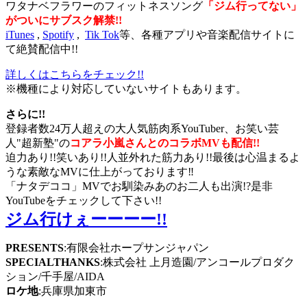
ワタナベフラワーのフィットネスソング
「ジム行ってない」
がついにサブスク解禁!!
iTunes
,
Spotify
,
Tik Tok
等、各種アプリや音楽配信サイトに
て絶賛配信中!!
詳しくはこちらをチェック!!
※機種により対応していないサイトもあります。
さらに!!
登録者数24万人超えの大人気筋肉系YouTuber、お笑い芸
人"超新塾"の
コアラ小嵐さんとのコラボMVも配信!!
迫力あり!!笑いあり!!人並外れた筋力あり!!最後は心温まるよ
うな素敵なMVに仕上がっております‼️
「ナタデココ」MVでお馴染みあのお二人も出演!?是非
YouTubeをチェックして下さい!!
ジム行けぇーーーー!!
PRESENTS
:有限会社ホープサンジャパン
SPECIALTHANKS
:株式会社 上月造園/アンコールプロダク
ション/千手屋/AIDA
ロケ地
:兵庫県加東市