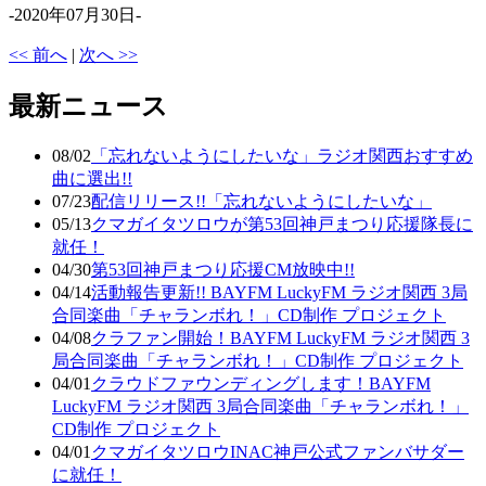
-2020年07月30日-
<< 前へ
|
次へ >>
最新ニュース
08/02
「忘れないようにしたいな」ラジオ関西おすすめ
曲に選出!!
07/23
配信リリース!!「忘れないようにしたいな」
05/13
クマガイタツロウが第53回神戸まつり応援隊長に
就任！
04/30
第53回神戸まつり応援CM放映中!!
04/14
活動報告更新!! BAYFM LuckyFM ラジオ関西 3局
合同楽曲「チャランボれ！」CD制作 プロジェクト
04/08
クラファン開始！BAYFM LuckyFM ラジオ関西 3
局合同楽曲「チャランボれ！」CD制作 プロジェクト
04/01
クラウドファウンディングします！BAYFM
LuckyFM ラジオ関西 3局合同楽曲「チャランボれ！」
CD制作 プロジェクト
04/01
クマガイタツロウINAC神戸公式ファンバサダー
に就任！