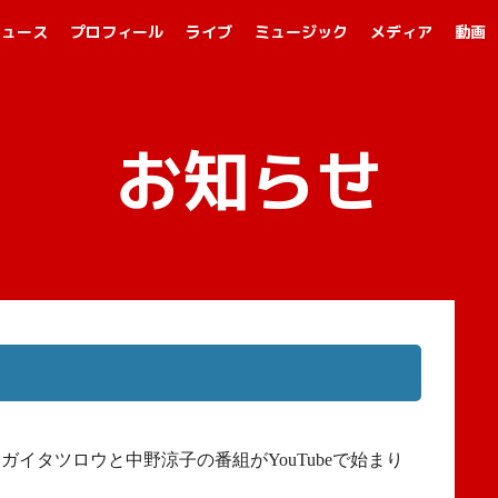
ニュース
プロフィール
ライブ
ミュージック
メディア
動画
お知らせ
!
イタツロウと中野涼子の番組がYouTubeで始まり